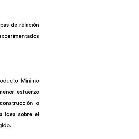
pas de relación 
experimentados 
roducto Mínimo 
menor esfuerzo 
construcción o 
 idea sobre el 
gido.