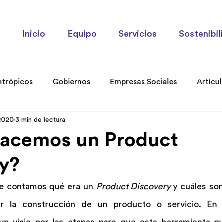
Inicio
Equipo
Servicios
Sostenibil
ntrópicos
Gobiernos
Empresas Sociales
Artícu
2020
3 min de lectura
ories
acemos un Product
y?
 te contamos qué era un 
Product Discovery 
y cuáles son
ar la construcción de un producto o servicio. En 