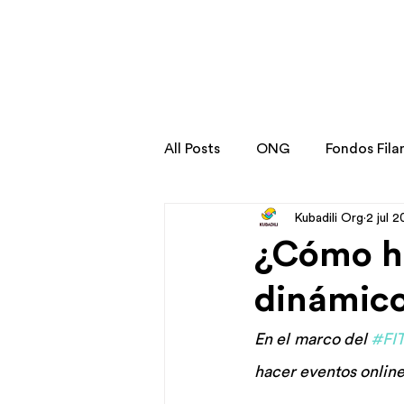
All Posts
ONG
Fondos Fila
Kubadili Org
2 jul 
Stories
Transformation St
¿Cómo ha
dinámic
En el marco del 
#FI
hacer eventos online