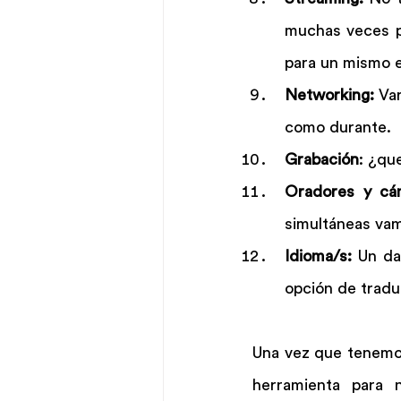
muchas veces pu
para un mismo 
Networking:
 Va
como durante.
Grabación
: ¿qu
Oradores y cá
simultáneas vam
Idioma/s: 
Un da
opción de tradu
Una vez que tenemos
herramienta para 