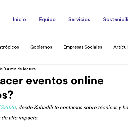
Inicio
Equipo
Servicios
Sostenibil
ntrópicos
Gobiernos
Empresas Sociales
Artícu
2020
4 min de lectura
ories
cer eventos online
os?
TS2020
, desde Kubadili te contamos sobre técnicas y he
 de alto impacto.