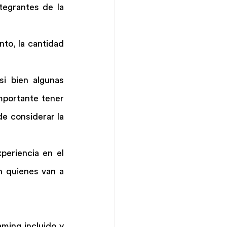
tegrantes de la 
to, la cantidad 
i bien algunas 
portante tener 
e considerar la 
eriencia en el 
 quienes van a 
ming incluido y 