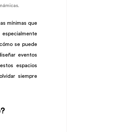
inámicas.
as mínimas que 
especialmente 
 cómo se puede 
iseñar eventos 
stos espacios 
lvidar siempre 
e?