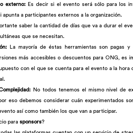
o externo:
 Es decir si el evento será sólo para los in
i apunta a participantes externos a la organización.
ortante saber la cantidad de días que va a durar el even
ultáneas que se necesitan.
ón: 
La mayoría de éstas herramientas son pagas y s
rsiones más accesibles o descuentos para ONG, es im
upuesto con el que se cuenta para el evento a la hora d
al.
Complejidad:
 No todos tenemos el mismo nivel de exp
, por eso debemos considerar cuán experimentados son
 evento así como también los que van a participar.
io para 
sponsors
?
odas las plataformas cuentan con un servicio de strea