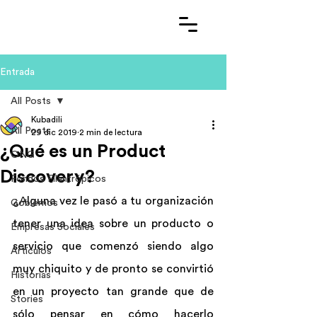
Entrada
All Posts
Kubadili
All Posts
29 dic 2019
2 min de lectura
¿Qué es un Product
ONG
Discovery?
Fondos Filantrópicos
¿Alguna vez le pasó a tu organización 
Gobiernos
tener una idea sobre un producto o 
Empresas Sociales
servicio que comenzó siendo algo 
Artículos
muy chiquito y de pronto se convirtió 
Historias
en un proyecto tan grande que de 
Stories
sólo pensar en cómo hacerlo 