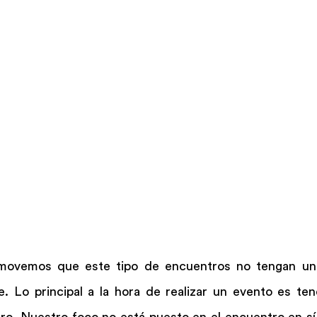
omovemos que este tipo de encuentros no tengan un
e. Lo principal a la hora de realizar un evento es ten
tro. Nuestro foco no está puesto en el encuentro en sí