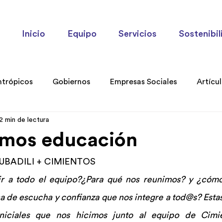
Inicio
Equipo
Servicios
Sostenibil
ntrópicos
Gobiernos
Empresas Sociales
Artícu
2 min de lectura
ories
omos educación
UBADILI + CIMIENTOS
nir a todo el equipo?¿Para qué nos reunimos? y ¿cóm
 de escucha y confianza que nos integre a tod@s? Estas
niciales que nos hicimos junto al equipo de Cimien