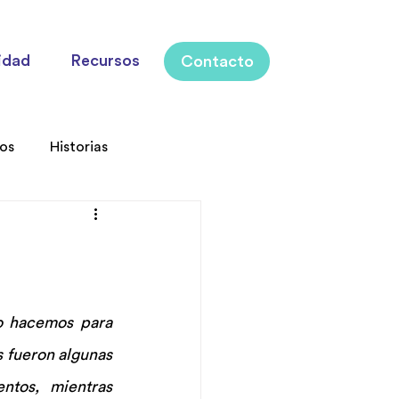
idad
Recursos
Contacto
los
Historias
o hacemos para 
 fueron algunas 
tos, mientras 