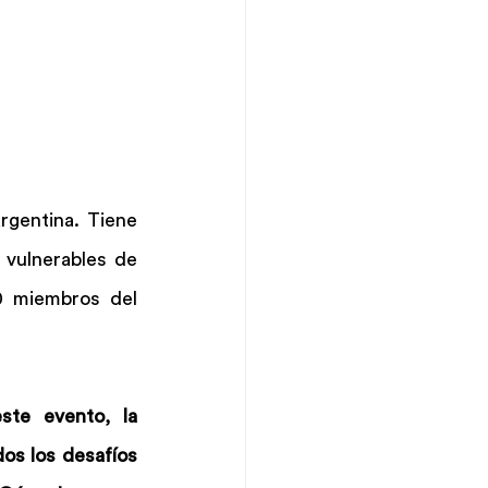
gentina. Tiene 
vulnerables de 
0 miembros del 
.
te evento, la 
s los desafíos 