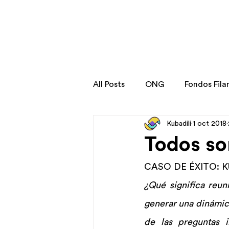
All Posts
ONG
Fondos Fila
Kubadili
1 oct 2018
Stories
Transformation St
Todos s
CASO DE ÉXITO: K
¿Qué significa reu
generar una dinámica
de las preguntas i