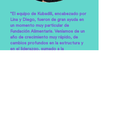
"El equipo de Kubadili, encabezado por
Lina y Diego, fueron de gran ayuda en
un momento muy particular de
Fundación Alimentaris. Veníamos de un
año de crecimiento muy rápido, de
cambios profundos en la estructura y
en el liderazgo, sumado a la
incorporación de grandes profesionales
con mucha pasión y energía".
Victoria Prodanov Ithuralde
,
Directora Ejecutiva de
Fundación
Alimentaris
.