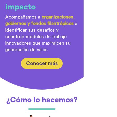
impacto
Acompañamos a
organizaciones,
gobiernos y fondos filantrópicos
a
identificar sus desafíos y
construir modelos de trabajo
innovadores que maximicen su
generación de valor.
Conocer más
¿Cómo lo hacemos?