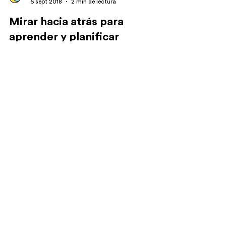
Kubadili
6 sept 2018
2 min de lectura
Mirar hacia atrás para
aprender y planificar
Fin de año es la época en que las organizaciones
de Argentina suelen hacer un balance sobre lo que
fue el año. Generalmente esta...