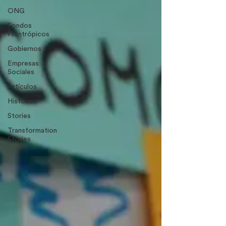
ONG
Fondos
Filantrópicos
Gobiernos
Empresas
Sociales
Artículos
Historias
Stories
Transformation
Stories