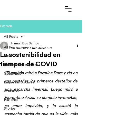
Entrada
All Posts
Hernan Dos Santos
All Posts
26 ene 2022
3 min de lectura
La sostenibilidad en
ONG
tiempos de COVID
Fondos Filantrópicos
“El capitán miró a Fermina Daza y vio en 
Gobiernos
sus pestañas los primeros destellos de 
Empresas Sociales
una escarcha invernal. Luego miró a 
Artículos
Florentino Ariza, su dominio invencible, 
Historias
su amor impávido, y lo asustó la 
Stories
sospecha tardía de que es la vida, más 