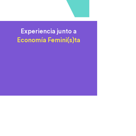
activa de todos los miembros,
generando un entorno de trabajo
más alineado y motivador.
Experiencia junto a
Economía Femini(s)ta