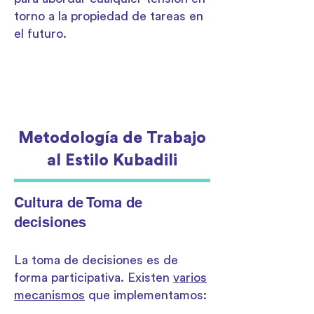
conocimiento profundo en un
torno a la propiedad de tareas en
área, pero capaces de
el futuro.
colaborar en otras, fomentando
un trabajo grupal y colaborativo
efectivo.
Metodología de Trabajo
al Estilo Kubadili
Cultura de Toma de
decisiones
La toma de decisiones es de
forma participativa. Existen
varios
mecanismos
que implementamos: