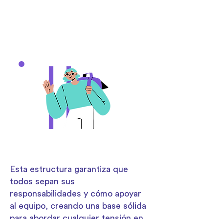
responsable y apoyos
específicos, asegurando
Roles Adaptativos:
claridad y colaboración.
Nuestros roles se ajustan al
contexto y las necesidades,
promoviendo el cambio y el
aprendizaje continuo.
Esta estructura garantiza que
todos sepan sus
Perfiles T:
responsabilidades y cómo apoyar
al equipo, creando una base sólida
Valoramos a profesionales con
para abordar cualquier tensión en