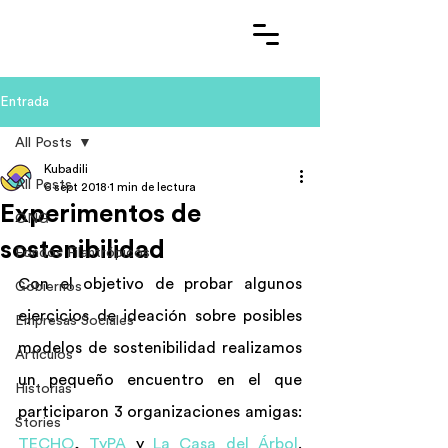
Entrada
All Posts
Kubadili
All Posts
6 sept 2018
1 min de lectura
Experimentos de
ONG
sostenibilidad
Fondos Filantrópicos
Con el objetivo de probar algunos 
Gobiernos
ejercicios de ideación sobre posibles 
Empresas Sociales
modelos de sostenibilidad realizamos 
Artículos
un pequeño encuentro en el que 
Historias
participaron 3 organizaciones amigas: 
Stories
TECHO
, 
TyPA
 y 
La Casa del Árbol
. 