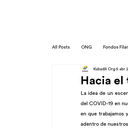
All Posts
ONG
Fondos Fila
Kubadili Org
5 abr 
Stories
Transformation St
Hacia el
La idea de un escen
del COVID-19 en nue
en que trabajamos y 
adentro de nuestros