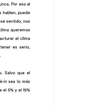
nca. Por eso al 
 hablen, puede 
ese sentido, nos 
clima queremos 
turar el clima 
ener es serio, 
.
. Salvo que el 
k-in
 sea lo más 
el 5% y el 15% 