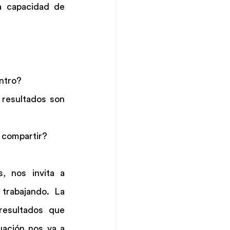
a capacidad de 
entro?
resultados son 
a compartir?
, nos invita a 
rabajando. La 
esultados que 
ación nos va a 