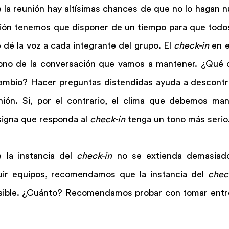
la reunión hay altísimas chances de que no lo hagan nu
ión tenemos que disponer de un tiempo para que todos
 dé la voz a cada integrante del grupo. El 
check-in
 en 
tono de la conversación que vamos a mantener. ¿Qué 
cambio? Hacer preguntas distendidas ayuda a descontrac
unión. Si, por el contrario, el clima que debemos mant
igna que responda al 
check-in
 tenga un tono más serio
 la instancia del 
check-in
 no se extienda demasiado
uir equipos, recomendamos que la instancia del 
chec
sible. ¿Cuánto? Recomendamos probar con tomar entre 