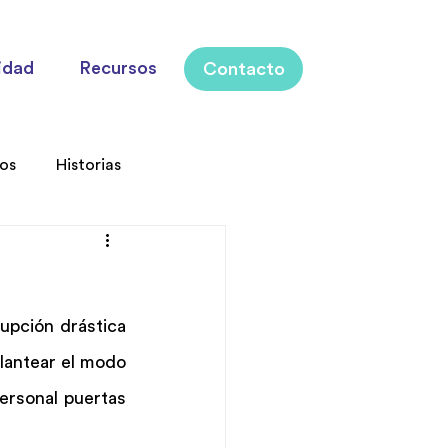
idad
Recursos
Contacto
los
Historias
pción drástica 
antear el modo 
ersonal puertas 