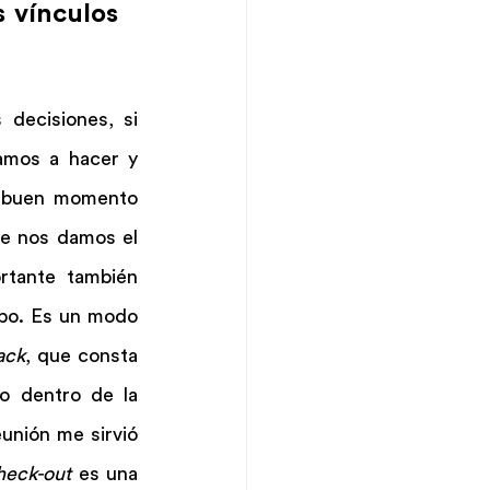
 vínculos 
decisiones, si 
amos a hacer y 
n buen momento 
e nos damos el 
rtante también 
po. Es un modo 
ack
, que consta 
 dentro de la 
unión me sirvió 
heck-out
 es una 