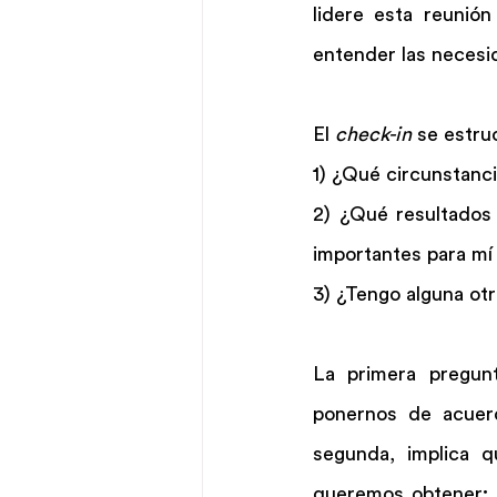
lidere esta reunió
entender las necesi
El 
check-in
 se estru
1) ¿Qué circunstanc
2) ¿Qué resultados 
importantes para mí
3) ¿Tengo alguna otr
La primera pregunt
ponernos de acuer
segunda, implica 
queremos obtener; 