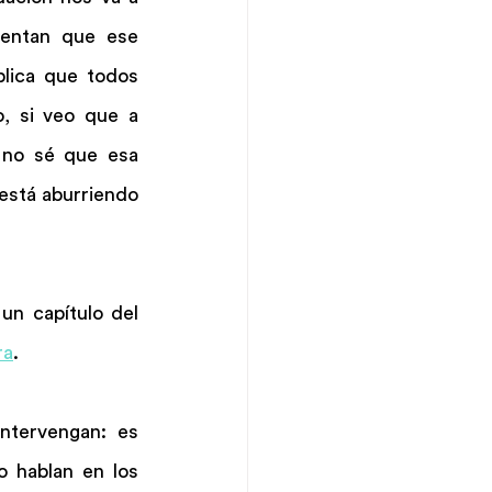
entan que ese 
plica que todos 
, si veo que a 
 no sé que esa 
stá aburriendo 
n capítulo del 
ra
.
ntervengan: es 
 hablan en los 