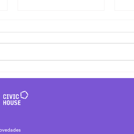
Iteración y Cocreación:
El i
Cómo lograr Proyectos
la m
Ágiles con Impacto
orga
Sostenible
novedades