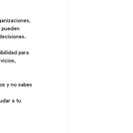
ganizaciones, 
e pueden 
decisiones.
bilidad para 
icios, 
os y no sabes 
udar a tu 