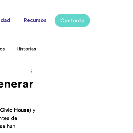
idad
Recursos
Contacto
los
Historias
enerar
Civic House
) y 
ntes de 
 se han 