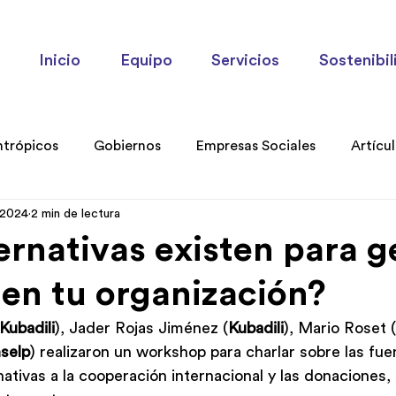
Inicio
Equipo
Servicios
Sostenibil
ntrópicos
Gobiernos
Empresas Sociales
Artícu
 2024
2 min de lectura
ories
ernativas existen para g
 en tu organización?
(Kubadili
), Jader Rojas Jiménez (
Kubadili
), Mario Roset (
selp
) realizaron un workshop para charlar sobre las fue
nativas a la cooperación internacional y las donaciones,