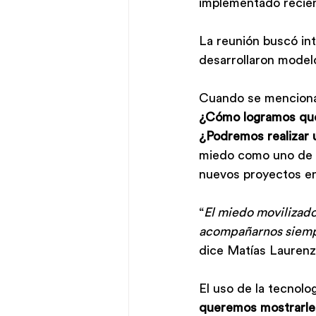
implementado recie
La reunión buscó in
desarrollaron modelo
Cuando se menciona 
¿Cómo logramos que 
¿Podremos realizar 
miedo como uno de l
nuevos proyectos en
“
El miedo movilizador
acompañarnos siemp
dice Matías Laurenz
El uso de la tecnolo
queremos mostrarles