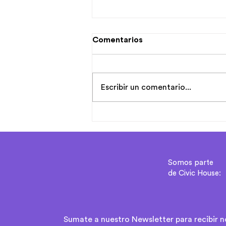
Comentarios
Escribir un comentario...
Tiempo para pensar: ¿la
sostenibilidad financiera
como destino o como
camino?
Somos parte
de Civic House:
Sumate a nuestro Newsletter para recibir 