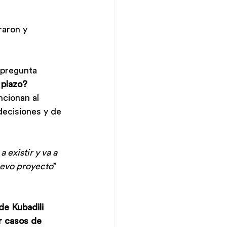
raron y 
 pregunta 
 plazo? 
ncionan al 
ecisiones y de 
existir y va a 
evo proyecto
” 
e Kubadili 
r casos de 