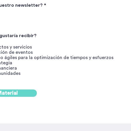
nuestro newsletter? *
gustaría recibir?
tos y servicios
ación de eventos
o ágiles para la optimización de tiempos y esfuerzos
ategia
nanciera
munidades
aterial