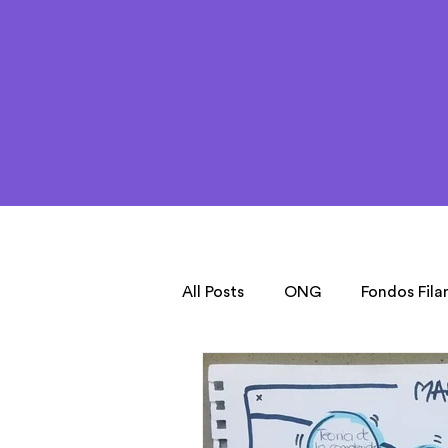
All Posts
ONG
Fondos Fila
Stories
Transformation St