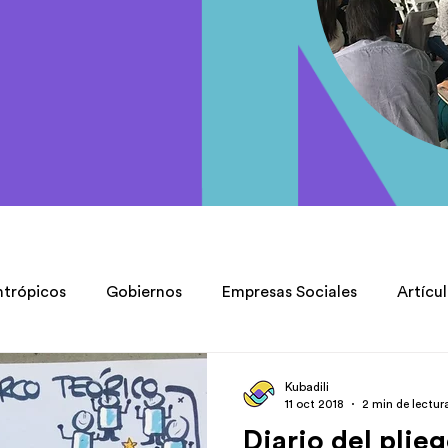
ntrópicos
Gobiernos
Empresas Sociales
Artícu
ories
Kubadili
11 oct 2018
2 min de lectur
Diario del pli