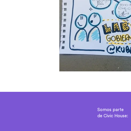
Somos parte
de Civic House: