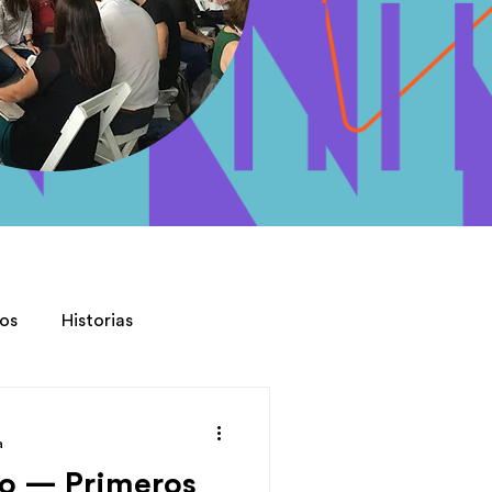
los
Historias
a
ego — Primeros