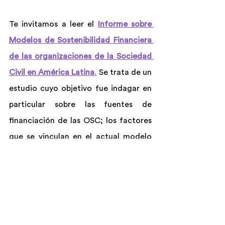
Te invitamos a leer el 
Informe sobre 
Modelos de Sostenibilidad Financiera 
de las organizaciones de la Sociedad 
Civil en América Latina
.
 Se trata de un 
estudio cuyo objetivo fue indagar en 
particular sobre las fuentes de 
financiación de las OSC; los factores 
que se vinculan en el actual modelo 
de ingresos, especialmente en las 
OSC con modelos de ingresos propios 
y donantes recurrentes; y conocer sus 
dificultades y/o desafíos para la 
sostenibilidad financiera.