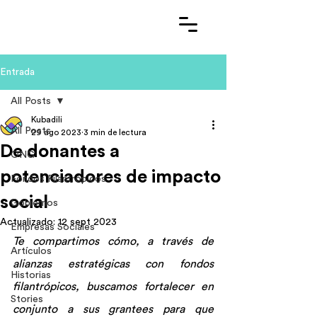
Entrada
All Posts
Kubadili
All Posts
29 ago 2023
3 min de lectura
De donantes a
ONG
potenciadores de impacto
Fondos Filantrópicos
social
Gobiernos
Actualizado:
12 sept 2023
Empresas Sociales
Te compartimos cómo, a través de 
Artículos
alianzas estratégicas con fondos 
Historias
filantrópicos, buscamos fortalecer en 
Stories
conjunto a sus grantees para que 