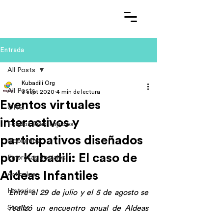
Entrada
All Posts
Kubadili Org
All Posts
3 sept 2020
4 min de lectura
Eventos virtuales
ONG
interactivos y
Fondos Filantrópicos
participativos diseñados
Gobiernos
por Kubadili: El caso de
Empresas Sociales
Aldeas Infantiles
Artículos
Historias
Entre el 29 de julio y el 5 de agosto se 
Stories
realizó un encuentro anual de Aldeas 