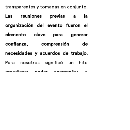
transparentes y tomadas en conjunto. 
Las reuniones previas a la 
organización del evento fueron el 
elemento clave para generar 
confianza, comprensión de 
necesidades y acuerdos de trabajo.
Para nosotros significó un hito 
grandioso: poder acompañar a 
equipos de trabajo de una ONG 
distribuidos por toda América Latina, 
con todas y todos incorporando 
metodologías ágiles para su 
transformación organizacional.