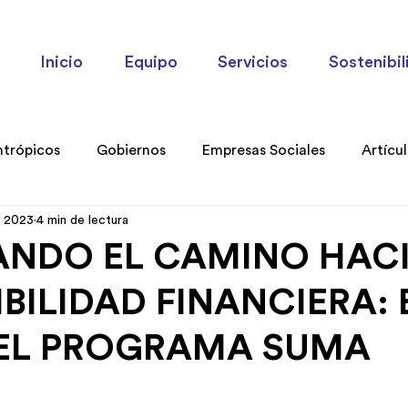
Inicio
Equipo
Servicios
Sostenibil
ntrópicos
Gobiernos
Empresas Sociales
Artícu
y 2023
4 min de lectura
ories
ANDO EL CAMINO HACI
BILIDAD FINANCIERA: 
EL PROGRAMA SUMA