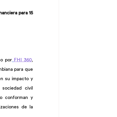
anciera para 15 
 
o por
FHI 360
, 
mbiana para que 
n su impacto y 
ociedad civil 
lo conforman y 
zaciones de la 