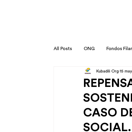
All Posts
ONG
Fondos Fila
Kubadili Org
15 ma
Stories
Transformation St
REPENS
SOSTENI
CASO D
SOCIAL.