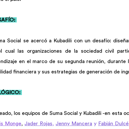
AFÍO: 
a Social se acercó a Kubadili con un desafío: diseñar 
l cual las organizaciones de la sociedad civil parti
izaje en el marco de su segunda reunión, durante la
ilidad financiera y sus estrategias de generación de ing
ÓGICO: 
eado, los equipos de Suma Social y Kubadili -en esta oc
wis Monge
, 
Jader Rojas
, 
Jenny Mancera
 y 
Fabián Dulcé