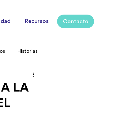
idad
Recursos
Contacto
los
Historias
A LA
EL