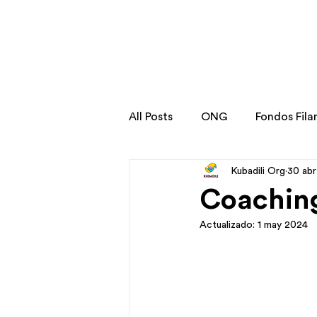
All Posts
ONG
Fondos Fila
Kubadili Org
30 ab
Stories
Transformation St
Coachin
Actualizado:
1 may 2024