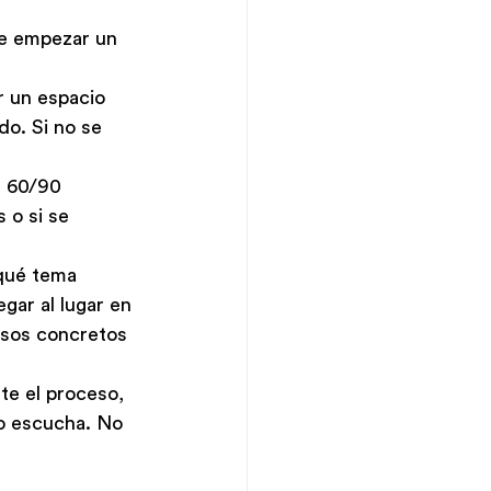
de empezar un 
r un espacio 
o. Si no se 
e 60/90 
 o si se 
qué tema 
gar al lugar en 
asos concretos 
te el proceso, 
o escucha. No 