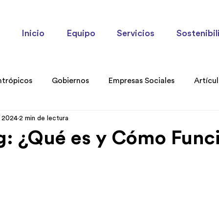
Inicio
Equipo
Servicios
Sostenibil
ntrópicos
Gobiernos
Empresas Sociales
Artícu
r 2024
2 min de lectura
ories
g: ¿Qué es y Cómo Func