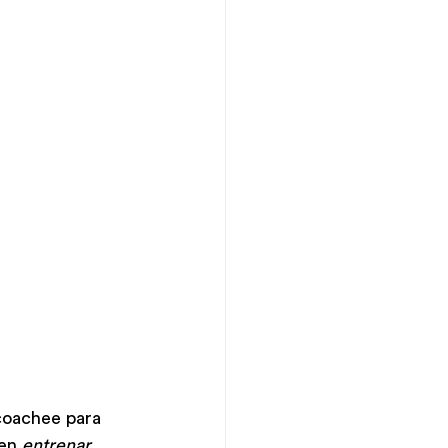
coachee para 
en 
entrenar, 