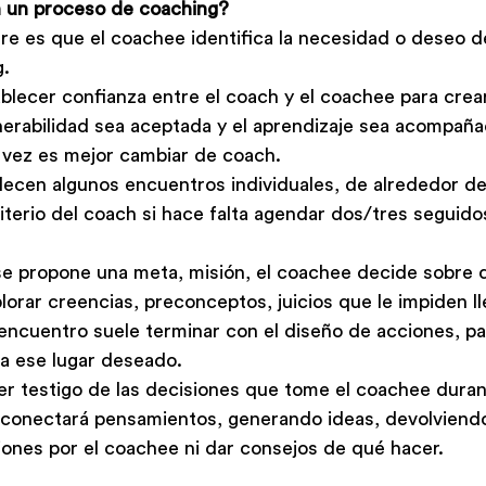
n un proceso de coaching?
re es que el coachee identifica la necesidad o deseo 
. 
blecer confianza entre el coach y el coachee para crea
erabilidad sea aceptada y el aprendizaje sea acompañad
l vez es mejor cambiar de coach.
blecen algunos encuentros individuales, de alrededor d
terio del coach si hace falta agendar dos/tres seguidos
e propone una meta, misión, el coachee decide sobre 
lorar creencias, preconceptos, juicios que le impiden lle
 encuentro suele terminar con el diseño de acciones, p
a ese lugar deseado. 
ser testigo de las decisiones que tome el coachee duran
, conectará pensamientos, generando ideas, devolviend
ones por el coachee ni dar consejos de qué hacer.  