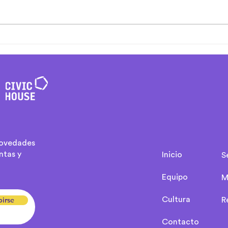
Iteración y Cocreación:
El i
Cómo lograr Proyectos
la m
Ágiles con Impacto
orga
Sostenible
novedades
ntas y
Inicio
S
Equipo
M
birse
Cultura
R
Contacto