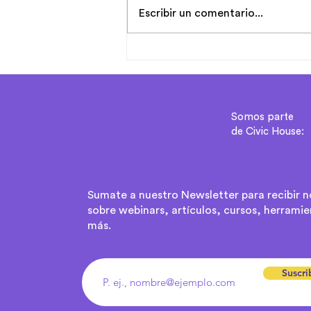
Escribir un comentario...
Tiempo para pensar: ¿la
sostenibilidad financiera
como destino o como
camino?
Somos parte
de Civic House:
Sumate a nuestro Newsletter para recibir 
sobre webinars, artículos, cursos, herramie
más.
Ingresa tu dirección de email
Suscri