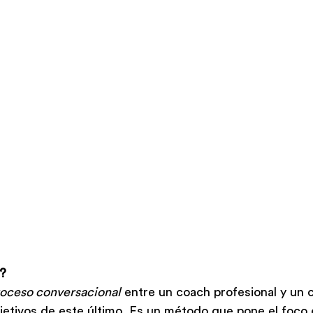
g?
oceso conversacional
 entre un coach profesional y un 
bjetivos de este último. Es un método que pone el foco 