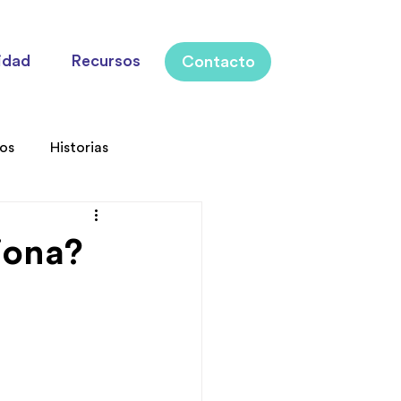
idad
Recursos
Contacto
los
Historias
iona?