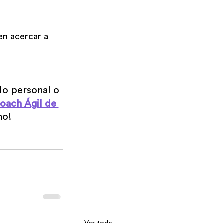
en acercar a 
lo personal o 
oach Ágil de 
mo!
Ver todo