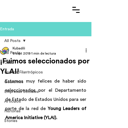
Entrada
All Posts
Kubadili
All Posts
6 sept 2018
1 min de lectura
¡Fuimos seleccionados por
ONG
YLAI!
Fondos Filantrópicos
Estamos muy felices de haber sido 
Gobiernos
seleccionados por el Departamento 
Empresas Sociales
de Estado de Estados Unidos para ser 
Artículos
parte de la red de 
Young Leaders of 
Historias
America Initiative (YLAI).
Stories