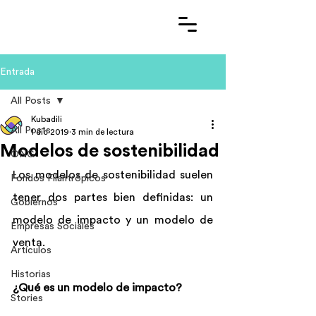
Entrada
All Posts
Kubadili
All Posts
1 dic 2019
3 min de lectura
Modelos de sostenibilidad
ONG
Los modelos de sostenibilidad suelen 
Fondos Filantrópicos
tener dos partes bien definidas: un 
Gobiernos
modelo de impacto y un modelo de 
Empresas Sociales
venta.
Artículos
Historias
¿Qué es un modelo de impacto?
Stories