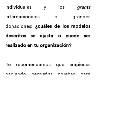
individuales y los 
grants
internacionales o grandes 
donaciones: 
¿cuáles de los modelos 
descritos se ajusta o puede ser 
realizado en tu organización?
Te recomendamos que empieces 
haciendo pequeñas pruebas para 
poder testear sus limitaciones, 
alcances, esfuerzos, recursos y 
conocimientos. Recordá que la mejor 
forma de aprender es haciendo, 
equivocándose y mejorando con cada 
intento.