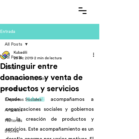
Entrada
All Posts
Kubadili
All Posts
25 dic 2019
2 min de lectura
Distinguir entre
ONG
donaciones y venta de
Fondos Filantrópicos
productos y servicios
Gobiernos
Desde 
Kubadili
 acompañamos a 
Empresas Sociales
organizaciones sociales y gobiernos 
Artículos
en la creación de productos y 
Historias
servicios. Este acompañamiento es un 
Stories