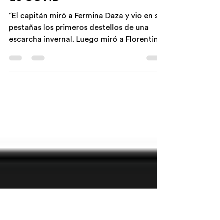
26 ene 2022
3 min de lectura
La sostenibilidad en tiempos
de COVID
“El capitán miró a Fermina Daza y vio en sus
pestañas los primeros destellos de una
escarcha invernal. Luego miró a Florentino
Ariza, su...